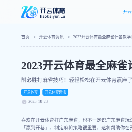
开云
首页
>
开云体育资讯
>
2023开云体育最全麻雀计番教学
2023开云体育最全麻
附必胜打麻雀技巧！轻轻松松在开云体育赢麻
开云体育
开云体育资讯
2023-10-23
喜欢在开云体育打广东麻雀，也不一定识广东麻雀玩
「赢到开巷」。制定麻将策略很重要，这将帮助你在