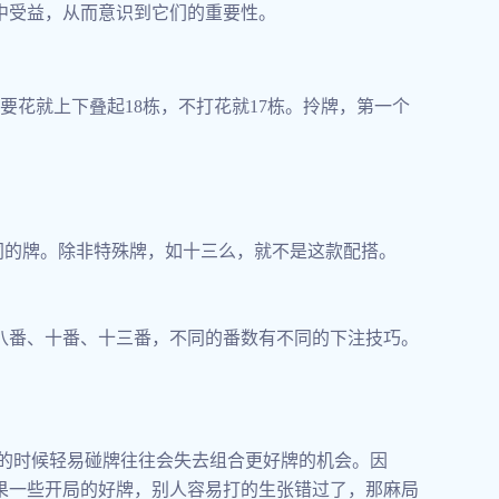
中受益，从而意识到它们的重要性。
要花就上下叠起18栋，不打花就17栋。拎牌，第一个
相同的牌。除非特殊牌，如十三么，就不是这款配搭。
八番、十番、十三番，不同的番数有不同的下注技巧。
的时候轻易碰牌往往会失去组合更好牌的机会。因
果一些开局的好牌，别人容易打的生张错过了，那麻局